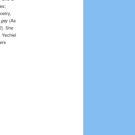
es;
oetry,
n gey
(As
). She
. Yechiel
ters