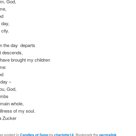
em, God,
me,
ed
 day,
city.
 the day departs
t descends,
have brought my children
me:
ed
 day –
you, God,
imbs
main whole,
tillness of my soul.
a Zucker
as posted in
Candles of Song
by
charlotte14
. Bookmark the
permalink
.