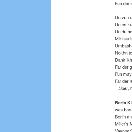
Fun der s
Un ven e
Un es ku
Un du ho
Mir tsuri
Umbashe
Nokhn to
Dank ikh,
Far der 
Fun mayn
Far der 
Lider
, 
Berta Kl
was born
Berlin a
Miller’s
V
Vaynper