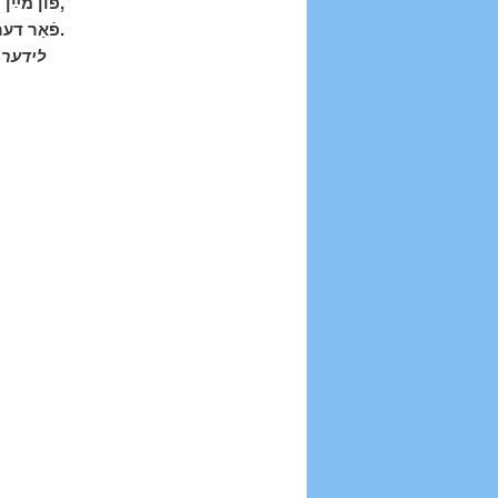
פֿון מײַן יעדן גליד,
פֿאַר דער רו פֿון מײַן געמיט.
לידער,
1935