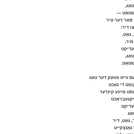
טאָג
ר שטאָט
ֿאַר דער טיר
צו דיר
, גאָט
 מיר
עדיקט
טאָג
 שטאָט
ָסט מײַנע קינדער
עדיקט
 גאָט, דיר
 גאַנצקײט