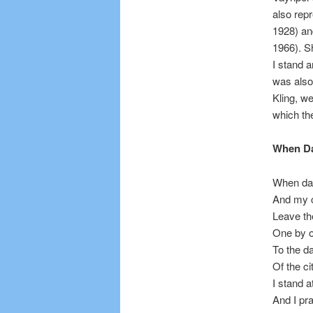
also rep
1928) a
1966). S
I stand 
was also
Kling, we
which the
When Da
When da
And my c
Leave th
One by 
To the d
Of the ci
I stand a
And I pra