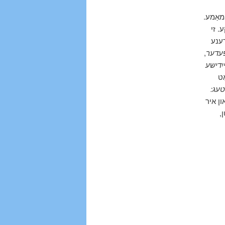
ע־מאַמע
ַמעריקע. זי
ײדענע
,
ֿעדער
יִדישע
, 19
 טעג
, 1952.
ן