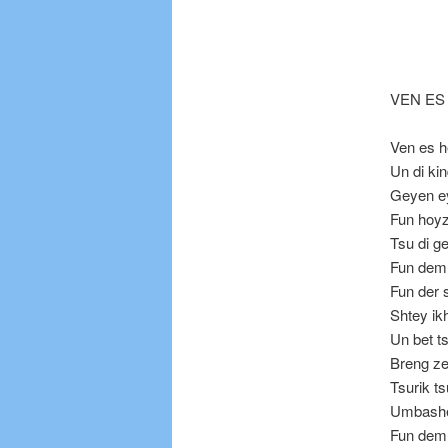
VEN ES
Ven es h
Un di ki
Geyen e
Fun hoyz
Tsu di g
Fun dem 
Fun der 
Shtey ikh
Un bet ts
Breng ze
Tsurik ts
Umbashe
Fun dem 