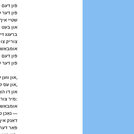
פֿון דעם ,
פֿון דע —
שטײ איך פ
און בעט :
ברענג זײ,
צוריק צו,
אומבאַש
פֿון דעם ,
פֿון דער.
און װען עס גײט אַװעק דער טאָג,
און עס קומט די נאַכט,
און דו הא
מיר צוריקגעבראַכט:
אומבאַש
נאָכן טאָג —
דאַנק איך,
פֿאַר דער