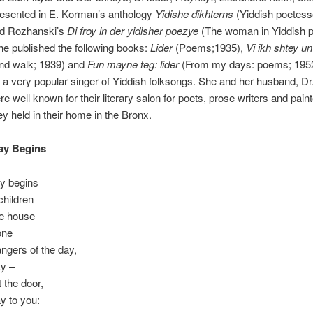
resented in E. Korman’s anthology
Yidishe dikhterns
(Yiddish poetess
nd Rozhanski’s
Di froy in der yidisher poezye
(The woman in Yiddish p
he published the following books:
Lider
(Poems;1935),
Vi ikh shtey u
and walk; 1939) and
Fun mayne teg: lider
(From my days: poems; 1952
 a very popular singer of Yiddish folksongs. She and her husband, Dr
re well known for their literary salon for poets, prose writers and pain
y held in their home in the Bronx.
y Begins
y begins
hildren
e house
one
angers of the day,
ty –
t the door,
y to you: