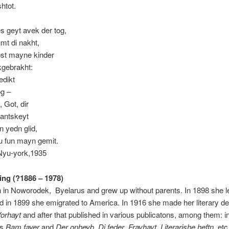
htot.
s geyt avek der tog,
mt di nakht,
st mayne kinder
kgebrakht:
dikt
g –
 Got, dir
gantskeyt
 yedn glid,
ru fun mayn gemit.
Nyu-york,1935
ing (?1886 – 1978)
 in Noworodek, Byelarus and grew up without parents. In 1898 she lef
nd in 1899 she emigrated to America. In 1916 she made her literary deb
orhayt
and after that published in various publicatons, among them: i
’s
Bam fayer
and
Der onheyb
,
Di feder
,
Frayhayt
,
Literarishe heftn
, etc