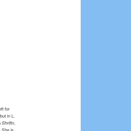
t for
ut in L.
n
Shriftn
,
. She is