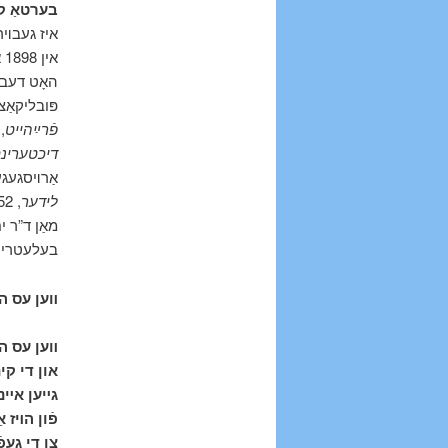
בערטאַ קלינג ()
איז געבױר.
האָט דעבו
פּובליקאַצ
,
פֿרײַהייט
דיכטערינ
אַרױסגעג:
לידער
מאַן ד”ר ,
בעלעטריסט.
װען עס הײ
װען עס הײ
און די קי
גײען אײנצ
פֿון הױז א
צו די געפֿ