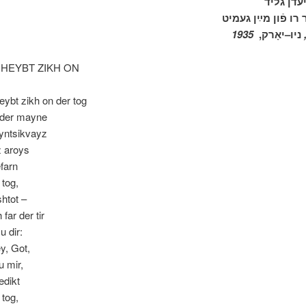
ניו–יאָרק,
 HEYBT ZIKH ON
eybt zikh on der tog
nder mayne
yntsikvayz
 aroys
efarn
tog,
shtot –
 far der tir
u dir:
y, Got,
u mir,
dikt
tog,