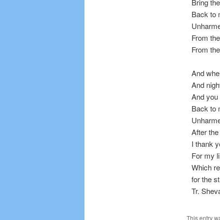
Bring th
Back to 
Unharm
From the
From the 
And when
And nigh
And you 
Back to 
Unharm
After the
I thank 
For my l
Which re
for the s
Tr. Shev
This entry w