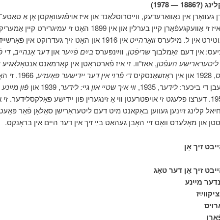
?1886 — 1978
ן געװאָרן אין נאָװאַרעדעק, ווײַסרוסלאַנד און איז אױפֿגעװאָקסן אָן אַ טאַט
אין 1898 איז זי אַװעקגעפֿאָרן קײן בערלין און אין 1899 האָט זי עמיגרירט קײן א
טירט אין ל. מילערס
װאָרהײט
אין 1916 און האָט זיך געדרוקט אין פֿאַרש
די פ
,
דער אָנהײב
און
בײַם פֿײַער
, װײַנפּערס
שריפֿטן
יעס: אין דעם זאַמלבוך
ליטעראַרישע העפֿטן
, אאַז”וו. זי איז פֿאַרטראָטן אין קאָרמאַנס אַנטאָלאָגיע
י
ס
, 1928 און אין ראָזשאַנסקיס
די פֿרױ אין דער ייִדישער פּאָעזיע
66. זי האָט
פֿון מײַנע:
, 1939 און
װי איך שטײ און גײ: לידער
, 1935,
לידער
עבן די ביכער
 דערצו פֿלעגט זי אױפֿטרעטן װי אַ זינגערין פֿון ייִדישע פֿאָלקסלידער. זי און איר
יחיאל קלינג זײַנען געווען באַקאנט מיט דעם ליטעראַרישן סאַלאָן פֿאַר פּאָעט
ן און מאָלערס וואָס זיי האָבן געהאַט בײַ זיך אין דער הײם אין בראָנקס
בט זיך אָן
בט זיך אָן דער טאָג
נדער מײַנע
יקװײַז
ַרױס
אַרן