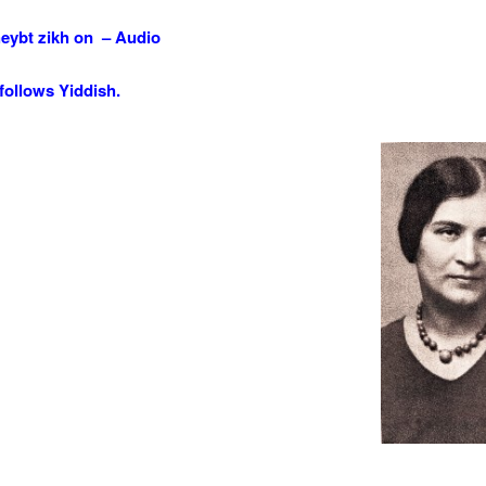
A
heybt zikh on – Audio
k
t
follows Yiddish.
i
o
d
v