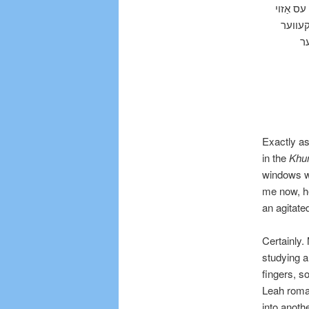
ס אַזוי
קעווער
ער
Exactly as
in the
Khu
windows wi
me now, he
an agitate
Certainly.
studying a
fingers, s
Leah roman
into anoth