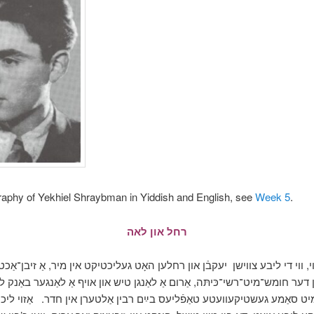
raphy of Yekhiel Shraybman in Yiddish and English, see
Week 5
.
רחל און לאה
י, ווי די ליבע צווישן
יעקבֿן און רחלען האָט געליכטיקט אין מיר, אַ זיבן־אַכט
ן דער חומש־מיט־רשי־כּיתּה, אַרום אַ לאַנגן טיש און אויף אַ לאַנגער באַנק לע
יט סאַמע געשטיקעוועטע טאַפֿליעס בײַם רבין אַלטערן אין חדר
אַזוי ליכ