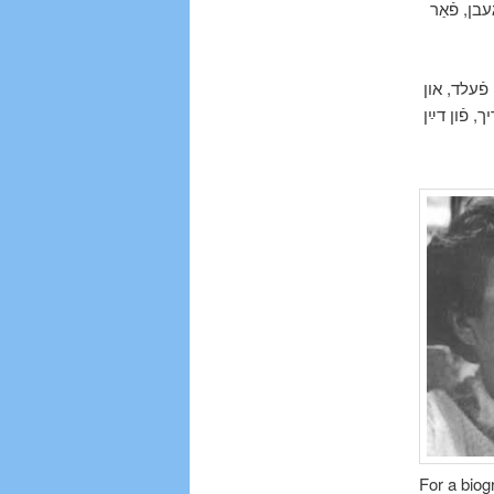
נע געבן, פֿאַר
 פֿעלד, און
 פֿון דײַן
For a biog