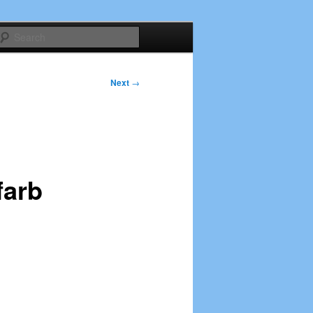
Search
Next
→
farb