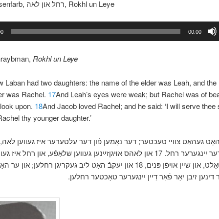
Khave Rosenfarb, רחל און לאה, Rokhl un Leye
00
00:00
hraybman,
Rokhl un Leye
 Laban had two daughters: the name of the elder was Leah, and the
er was Rachel.
17
And Leah’s eyes were weak; but Rachel was of beau
o look upon.
18
And Jacob loved Rachel; and he said: ‘I will serve thee
Rachel thy younger daughter.’
 האָט געהאַט צװײ טעכטער; דער נאָמען פֿון דער עלטערער איז געװען לאה, און
נאָמען פֿון דער יִינגערער רחל. 17 און לאהס אױגןזײַנען געװען שלאַפֿע, און רחל איז
אױפֿן געשטאַלט, און שײן אױפֿן פּנים, 18 און יעקבֿ האָט ליב געקריגן רחלען; או:
 דינען זיבן יאָר פֿאַר דַײן יִינגערער טאָכטער רחלען