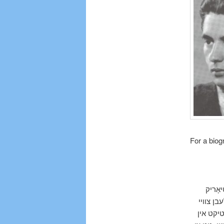
For a biog
יאָריק
בן צוויי
טיקט אין