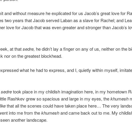
mit and without measure he explicated for us Jacob’s great love for Ra
s two years that Jacob served Laban as a slave for Rachel; and Lea
 her love for Jacob that was even greater and stronger than Jacob’s lo
eek, at that
sedre,
he didn’t lay a finger on any of us, neither on the b
k nor on the greatest blockhead.
expressed what he had to express, and I, quietly within myself, imitate
e
sedre
took place in my childish imagination here, in my hometown 
little Rashkev grew so spacious and large in my eyes, the
khumesh
m
ike
that all the scenes could have taken place here… The very lands
ent into me from the
khumesh
and came back out to me. My childis
 seen another landscape.