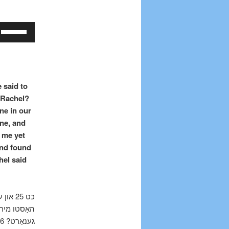
Use
Up/Down
Arrow
keys
to
 said to
increase
r Rachel?
or
ne in our
decrease
one, and
volume.
h me yet
and found
hel said
כט 25 
האָסטו מיר ד