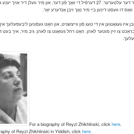
יִינגערע פֿאַר דער עלטערער. 27 דערפֿיל די װאָך פֿון דער, און מיר װעלן דיר אױך יע
װאָס דו װעסט דינען בײַ מיר נאָך זיבן אַנדערע יאָר
ראובן איז געגאַנגען אין די טעג פֿון װײצשניט, און האָט געפֿונען ליבעפּעלעך אין
אַכט צו זײַן מוטער לאהן. האָט רחל געזאָגט צו לאהן: גיב מיר, איך בעט דיך,
ּעלעך
For a biography of Reyzl Zhikhlinski, click
here
.
raphy of Reyzl Zhikhlinski in Yiddish, click
here.