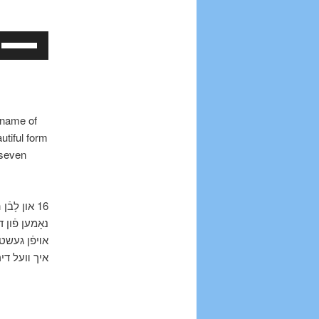
Use
Up/Down
Arrow
keys
to
 name of
increase
tiful form
or
 seven
decrease
volume.
און לָבֿן
איך װעל דיר.