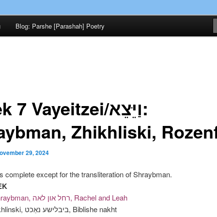
in memory of my mother, Miriam Pearlman Zucker, 1914-2012
g
Blog: Parshe [Parashah] Poetry
Candles of Song לידערליכט
 Vayeitzei/וַיֵּצֵא:
aybman, Zhikhliski, Rozen
ovember 29, 2024
is complete except for the transliteration of Shraybman.
EK
Yekhiel Shraybman, רחל און לאה, Rachel and Leah
Reyzl Zhikhlinski, ביבלישע נאַכט, Biblishe nakht