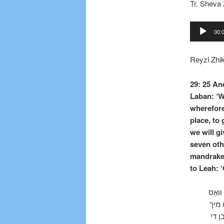
Tr. Sheva
Audio
00:
Player
Reyzl Zhik
29: 25 An
Laban: ‘W
wherefore
place, to 
we will gi
seven oth
mandrakes
to Leah: 
 װאָס
 מיך
ן די