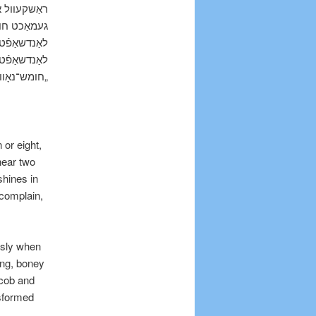
ראַשקעוול אי
געמאַכט חומ
לאַנדשאַפֿט 
לאַנדשאַפֿט.
חומש־נאָוועל
or eight,
near two
shines in
 complain,
usly when
ong, boney
cob and
nsformed