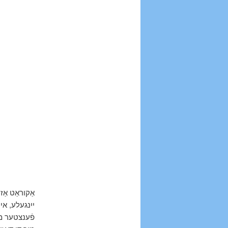
אַקוראַט אַזו
ייִנגעלע, אי
פֿענצטער מ.