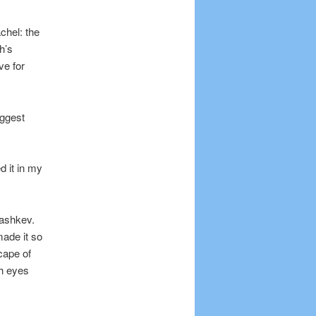
chel: the
h’s
ve for
iggest
d it in my
Rashkev.
ade it so
cape of
h eyes