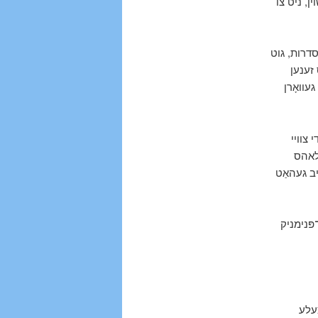
ין, ניט צו
 סדרות, גוט
 זענען
עוואָרן
 צוויי
 לאהס
יב געהאַט
פּנימניק
צעלע