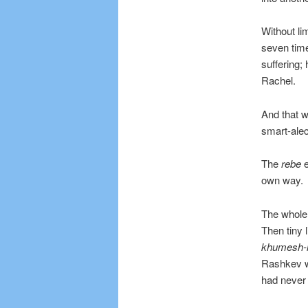
Without li
seven time
suffering;
Rachel.
And that w
smart-alec
The
rebe
own way.
The whol
Then tiny 
khumesh-l
Rashkev w
had never