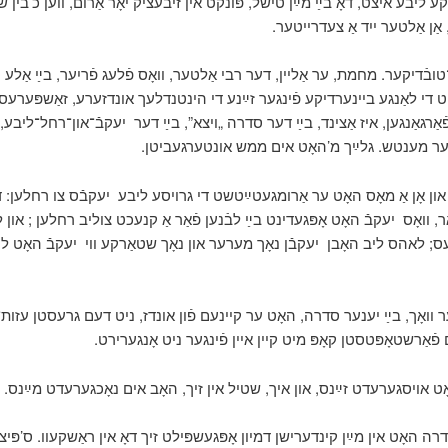
קע ליבע איצט, דאָ בײַ מײַן טישל, פּונקט אין זיבעציק יאָר אַרום, ווען כ’בין שו
, אַן אַלטער ייִד אַ צעדרייטער
־טובֿדיקער. מחמת, ער אַליין, דער רבי אַלטער, וואָס פֿלעג פֿריִער, בײַ אַלע
מיט די לאַנגע ביינערדיקע פֿינגער זײַנע די הינטנדלעך אונדזערע, זאַשפּערעס
ֿאַרגאַנגען, איז אַצינד, בײַ דער סדרה „ויצא”, בײַ דער
יעקבֿֿ־און־רחל־ליבע, ג
ַנדער מענטש. גלײַך מ’האָט אים ממש אונטערגעביטן
 און אָן אַ מאָס האָט ער אַרומגעטײַטשט די גרויסע ליבע
יעקבֿֿס צו רחלען: די
ר, וואָס
יעקבֿֿ האָט אָפּגעדינט בײַ לבֿנען פֿאַר אַ קנעכט צוליב רחלען ; און
ס; לאהס ליב האָבן
יעקבֿֿן נאָך מערער און נאָך שטאַרקע ווי
יעקבֿֿ האָט ל
ר וואָך, בײַ יענער סדרה, האָט ער קיינעם פֿון אונדז, ניט דעם גרעסטן עזות־
 פֿאַרשטאָפּטסטן קאָפּ מיט קיין איין פֿינגער ניט אָנגערירט
ָט אויסגערעדט זײַנס, און איך, שטיל אין זיך, האָב אים נאָכגערעדט מײַנס
רה האָט אין מײַן קינדערישן דמיון אָפּגעשפּילט זיך דאָ אין ראַשקעוו. ס’פּי