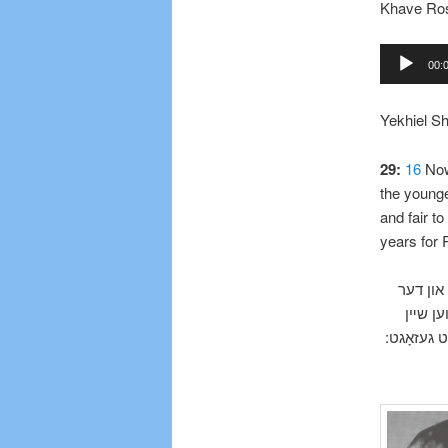
Audio
00:
Player
Yekhiel S
29:
16
Now
the young
and fair t
years for 
16  דער
 געװען שײן
ן ער האָט געזאָגט