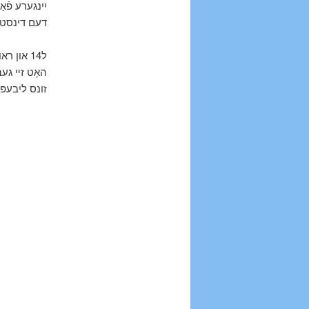
דעם דינסט .
ל14 און 
האָט זײ געבר
זונס ליבעפ.