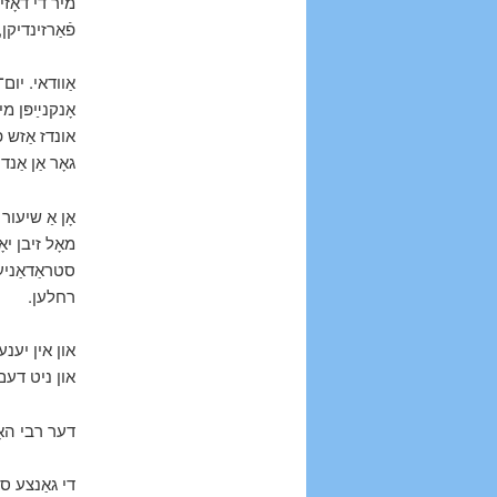
מיר די דאָזי
פֿאַרזינדיקן.
אַוודאי. יום
אָנקנײַפּן 
אונדז אַזש פ
גאָר אַן א.
אָן אַ שיעור
מאָל זיבן יאָ
סטראַדאַניע
רחלען.
און אין יענע
און ניט דעם.
דער רבי הא.
די גאַנצע סד