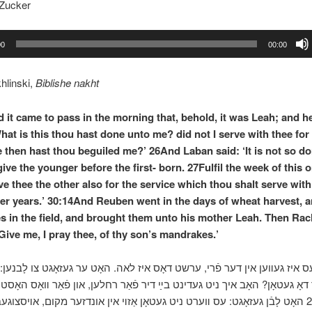
 Zucker
00
00:00
hlinski,
Biblishe nakht
d it came to pass in the morning that, behold, it was Leah; and he
hat is this thou hast done unto me? did not I serve with thee fo
 then hast thou beguiled me?’ 26And Laban said: ‘It is not so do
give the younger before the first- born. 27Fulfil the week of this 
ve thee the other also for the service which thou shalt serve wit
er years.’ 30:14And Reuben went in the days of wheat harvest, 
 in the field, and brought them unto his mother Leah. Then Rac
‘Give me, I pray thee, of thy son’s mandrakes.’
און עס איז געװען אין דער פֿרי, ערשט דאָס איז לאה. האָט ער געזאָגט צו לָבנען:
אָ געטאָן? האָב איך ניט געדינט בײַ דיר פֿאַר רחלען, און פֿאַר װאָס האָסטו
גענאַרט? 26 האָט לָבֿן געזאָגט: עס װערט ניט געטאָן אַזױ אין אונדזער מקום, אױסצוגעב