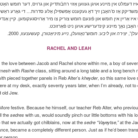
ז דעמלט אין מײַנע אויגן געווען אַזוי רחבֿותדיק און גרויס, דער חומש האָט ע
שדיקק אַז ס’האָבן זיך דאָ געקענט אָפּשפּילן אַלע סדרות… די גאָרע ראַש
איז אַרײַן אין חומש און פֿונעם חומש צוריק צו מיר אַרויסגעקומען. קיין אַנד
 האָבן נאָך מײַנע קינדערישע אויגן ניט פֿאַרזוכט
„ן”, י
צירה און ליבע: חומש־נאָוועלן, נײַע מיניאַטורן
, קעשענעוו, 2000.
RACHEL AND LEAH
 the love between Jacob and Rachel shone within me, a boy of seven 
mesh
with
Rashe
class, sitting around a long table and a long bench 
th pieced together panels in Reb Alter’s
kheyder
, so this same love 
re at my desk, exactly seventy years later, when I’m already, not to
d old Jew.
 More festive. Because he himself, our teacher Reb Alter, who previo
ll the
sedres
with us, would soundly pinch our little bottoms with his l
o that we actually got chilblains, now at the
sedre “Vayeytse,”
at the Ja
ce, became a completely different person. Just as if he’d been tra
er person.