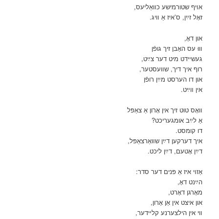
אױף שטורמישע כװאַליעס,
זאָל זײַן, ס’איז אַ װיג.
און דאָ,
װוּ עס האָבן זיך גופֿן
געשײדט מיט דער צײַט,
רוף איך דיך, שװעסטער,
און דו הערסט מײַן רופֿן
אין װײַט.
װאָס טוט זיך אין אָרון אַ צאַפּל
אַ לײַב אומגעריכט?
דו קומסט.
איך דערקען דײַן שװאַרצאַפּל,
דײַן אָטעם, דײַן ליכט.
אַזױ איז אַ פּנים דער סדר:
הײַנט דאָ,
מאָרגן דאָרט,
און איצט אין אַן אָרון,
װי אין הילצערנע קלײדער,