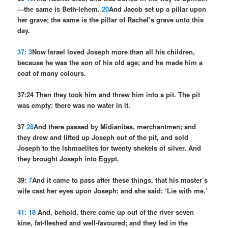
—the same is Beth-lehem.
20
And Jacob set up a pillar upon
her grave; the same is the pillar of Rachel’s grave unto this
day.
37: 3
Now Israel loved Joseph more than all his children,
because he was the son of his old age; and he made him a
coat of many colours.
37:24 Then they took him and threw him into a pit. The pit
was empty; there was no water in it.
37
28
And there passed by Midianites, merchantmen; and
they drew and lifted up Joseph out of the pit, and sold
Joseph to the Ishmaelites for twenty shekels of silver. And
they brought Joseph into Egypt.
39:
7
And it came to pass after these things, that his master’s
wife cast her eyes upon Joseph; and she said: ‘Lie with me.’
41: 18
And, behold, there came up out of the river seven
kine, fat-fleshed and well-favoured; and they fed in the