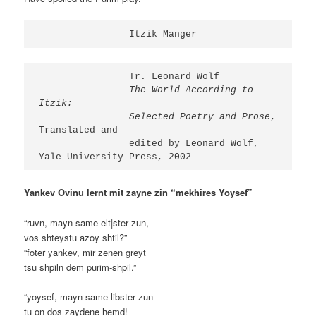
                Itzik Manger
                Tr. Leonard Wolf        

The World According to 
Itzik:
		Selected Poetry and Prose
, 
Translated and  

                edited by Leonard Wolf, 
Yale University Press, 2002
Yankev Ovinu lernt mit zayne zin “mekhires Yoysef”
“ruvn, mayn same elt|ster zun,
vos shteystu azoy shtil?”
“foter yankev, mir zenen greyt
tsu shpiln dem purim-shpil.”
“yoysef, mayn same libster zun
tu on dos zaydene hemd!