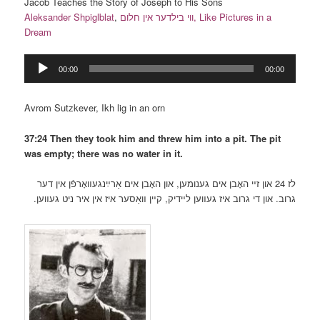
Jacob Teaches the Story of Joseph to His Sons
Aleksander Shpiglblat
,
ווי בילדער אין חלום, Like Pictures in a
Dream
Audio
00:00
00:00
Player
Avrom Sutzkever, Ikh lig in an orn
37:24 Then they took him and threw him into a pit. The pit
was empty; there was no water in it.
לז 24 און זײ האָבן אים גענומען, און האָבן אים אַרײַנגעװאָרפֿן אין דער
גרוב. און די גרוב איז געװען לײדיק, קײן װאַסער איז אין איר ניט געװען.