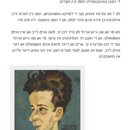
די האָבן אַװעקגעפירט יוֹספֿן קײן ִמצַרִים.
לט 7 און עס איז געװען נאָך די דאָזיקע געשעענישן, האָט זַײן האַרס װײַב
אױפֿגעהױבן אירע אױגן אױף יוֹספֿן, און זי האָט געזאָגט: ליג מיט מיר.
מא 18 און אָט גײען אַרױף פֿון טײַך זיבן קי, פֿעט אױפֿן לַײב און שײן אױפֿן
געשטאַלט; און זײ האָבן זיך געפֿיטערט אין גראָז. 19 און אָט גײען אַרױף
נאָך זײ זיבן אַנדערע קי, אָרים און זײער מיאוס אױפֿן געשטאַלט און דאַר
אױפֿן לײַב, װאָס אין גאַנצן לאַנד מצרים האָב איך ניט געזען זײער גלײַכן
אין מיאוסקײט.