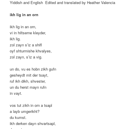
Yiddish and English Edited and translated by Heather Valencia
ikh lig in an orn
ikh lig in an orn,
vi in hiltserne kleyder,
ikh lig.
zol zayn s’iz a shifl
oyf shturmishe khvalyes,
zol zayn, s’iz a vig.
un do, vu es hobn zikh gufn
gesheydt mit der tsayt,
ruf ikh dikh, shvester,
un du herst mayn rufn
in vayt.
vos tut zikh in orn a tsapl
a layb umgerikht?
du kumst.
ikh derken dayn shvartsapl,