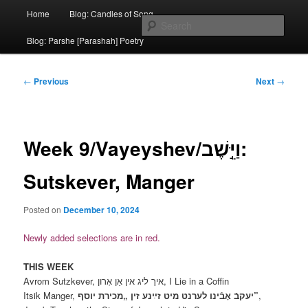
Skip
Main
Yiddish poems about mothers, in memory of my mother, Miriam Pearlman
Home
Blog: Candles of Song
Zucker, 1914-2012
to
menu
Sear
primary
Blog: Parshe [Parashah] Poetry
content
Candles of Song לידערליכט
Post
←
Previous
Next
→
navigation
Week 9/Vayeyshev/וַיֵּ֣שֶׁב:
Sutskever, Manger
Posted on
December 10, 2024
Newly added selections are in red.
THIS WEEK
Avrom Sutzkever, איך ליג אין אַן אָרון, I Lie in a Coffin
Itsik Manger,
‏יעקבֿ אָבֿינו לערנט מיט זײַנע זין „מכירת יוסף”
,