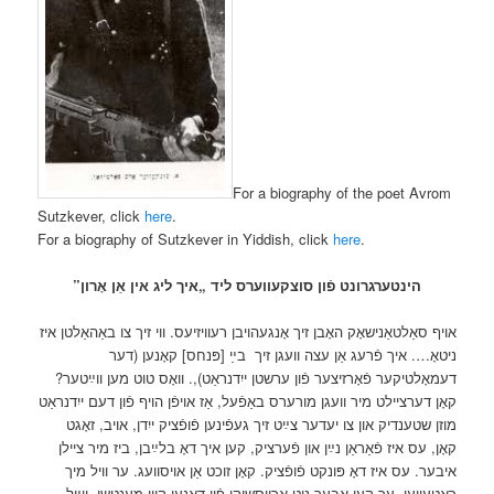
For a biography of the poet Avrom
Sutzkever, click
here
.
For a biography of Sutzkever in Yiddish, click
here
.
הינטערגרונט פֿון סוצקעווערס ליד „איך ליג אין אַן אָרון”
אויף סאַלטאַנישאָק האָבן זיך אָנגעהויבן רעוויזיעס. ווי זיך צו באַהאַלטן איז
ניטאָ…. איך פֿרעג אַן עצה וועגן זיך
בײַ [פּנחס] קאָנען (דער
דעמאָלטיקער פֿאָרזיצער פֿון ערשטן ייִדנראַט),. וואָס טוט מען ווײַטער?
קאָן דערציילט מיר וועגן מורערס באַפֿעל, אַז אויפֿן הויף פֿון דעם ייִדנראַט
מוזן שטענדיק און צו יעדער צײַט זיך געפֿינען פֿופֿציק ייִדן, אויב, זאָגט
קאָן, עס איז פֿאַראַן נײַן און פֿערציק, קען איך דאָ בלײַבן, ביז מיר ציילן
איבער. עס איז דאָ פּונקט פֿופֿציק. קאָן זוכט אַן אויסוועג. ער וויל מיך
ראַטעווען. ער קען אָבער ניט אַרויסשיקן פֿון דאַנען קיין מענטשן, ווײַל