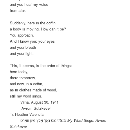
and you hear my voice
from afar.
Suddenly, here in the coffin,
a body is moving. How can it be?
You approach.
And I know you: your eyes
and your breath
and your light.
This, it seems, is the order of things:
here today,
there tomorrow,
and now, in a coffin,
as in clothes made of wood,
still my word sings.
Vilna, August 30, 1941
Avrom Sutzkever
Tr. Heather Valencia
זינגט נאָך אַלץ מײַן וואָרט/
Still My Word Sings: Avrom
Sutzkever