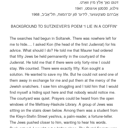
זינגט נאָך אַלץ מײַן װאָרט.
ווילנע, 30סטן אױגוסט, 1941
אַבֿרהם סוצקעװער,
לידער פֿון ים־המוות
, תּל־אָבֿיבֿ, 1968
BACKGROUND TO SUTZKEVER’S POEM “I LIE IN A COFFIN”
The searches had begun in Soltanek. There was nowhere left for
me to hide…. I asked Kon (the head of the first Judenrat) for his
advice. What should I do? He told me that Maurer had ordered
that fifty Jews be held permanently in the courtyard of the
Judenrat. He told me that if there were only forty-nine I could
stay. We counted. There were exactly fifty. Kon sought a
solution. He wanted to save my life. But he could not send one of
them away in exchange for me and put them at the mercy of the
Jewish snatchers. I saw him struggling and I told him that I would
find myself a hiding spot here and that nobody would notice me.
The courtyard was quiet. Prayers could be heard from the open
windows of the Mefitsey-Haskole Library. A group of Jews was
sitting on the stairs down below. Among them was a student from
the Kleyn-Stefin Street yeshiva, a palm-reader, a fortune-teller.
The Jews pushed closer to him, wanting to hear his words.