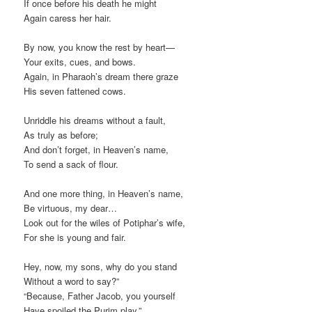
If once before his death he might
Again caress her hair.
By now, you know the rest by heart—
Your exits, cues, and bows.
Again, in Pharaoh’s dream there graze
His seven fattened cows.
Unriddle his dreams without a fault,
As truly as before;
And don’t forget, in Heaven’s name,
To send a sack of flour.
And one more thing, in Heaven’s name,
Be virtuous, my dear…
Look out for the wiles of Potiphar’s wife,
For she is young and fair.
Hey, now, my sons, why do you stand
Without a word to say?”
“Because, Father Jacob, you yourself
Have spoiled the Purim play.”