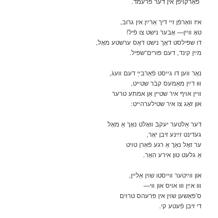
פֿאַרקױפֿן אין דער פֿרעמד.
איז װאַרפֿן זײ דיך אַרײַן אין גרוב,
טאָ װײן— אָבער נישט צו פֿיל!
דו שפּילסט דאָך נישט דאָס ערשטע מאָל,
מײַן קינד, דעם פּורים־שפּיל.
נאָר װען דו גײסט פֿאַרבײַ דעם װעג,
װוּ דײַן מאַמעס קבֿר שטײט,
װײן אױף איר שטײן אַן אמתע טרער
און זאָג צו איר שטילערהײט:
דער אַלטער יעקבֿ װאָלט נאָך אַ מאָל
געדינט זײַנע זיבן יאָר,
ער זאָל נאָך אַ רגע פֿאַרן טױט
אַ גלעט טון אירע האָר.
און װײַטער װײסטו שױן אַלײן,
װוּ אײַן װוּ אױס און װי—
ס’פּאַשען שױן אין פּרעהס טרױם
די זיבן פֿעטע קי.