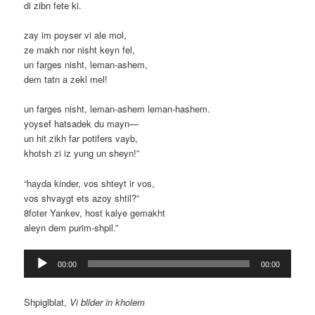
di zibn fete ki.
zay im poyser vi ale mol,
ze makh nor nisht keyn fel,
un farges nisht, leman-ashem,
dem tatn a zekl mel!
un farges nisht, leman-ashem leman-hashem.
yoysef hatsadek du mayn—
un hit zikh far potifers vayb,
khotsh zi iz yung un sheyn!”
“hayda kinder, vos shteyt ir vos,
vos shvaygt ets azoy shtil?”
8foter Yankev, host kalye gemakht
aleyn dem purim-shpil.”
Audio
00:00
00:00
Player
Shpiglblat,
Vi bllder in kholem