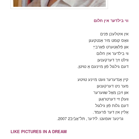
ווי בילדער אין חלום
אין איטלעכן פּנים
וואָס קומט מיר אַנטקעגן
און פֿלאַטערט פֿאַרבײַ
ווי בילדער אין חלום
ווילט זיך דערקענען
דעם גילגול פֿון מײַנעם אַ טויטן.
קיין אַנדערער וועט מײַנע טויטע
מער ניט דערקענען
און זיבן מאָל שווערער
וועלן זיי דערטראָגן
דעם גלות פֿון גילגול
אַליין אין דער פֿרעמד.
גרינער אומעט: לידער,
תּל־אָבֿיבֿ2 2007.
LIKE PICTURES IN A DREAM