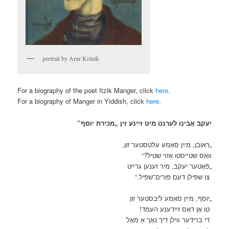
portrait by Arur Kolnik
For a biography of the poet Itzik Manger, click
here
.
For a biography of Manger in Yiddish, click
here
.
‏יעקבֿ אָבֿינו לערנט מיט זײַנע זין „מכירת יוסף”
„ראובֿן, מײַן סאַמע עלטסטער זון,
װאָס שטײסטו אַזױ שטיל?“
„פֿאָטער יעקבֿ, מיר זענען גרײט
צו שפּילן דעם פּורים־שפּיל.“
„יוסף, מײַן סאַמע ליבסטער זון
טו אָן דאָס זײַדענע העמד!
די ברידער װילן דיך נאָך אַ מאָל