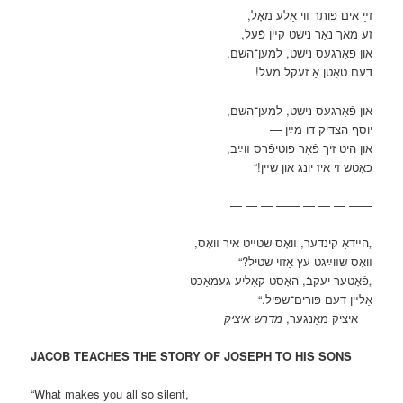
זײַ אים פּותר װי אַלע מאָל,
זע מאַך נאָר נישט קײן פֿעל,
און פֿאַרגעס נישט, למען־השם,
דעם טאַטן אַ זעקל מעל!
און פֿאַרגעס נישט, למען־השם,
יוסף הצדיק דו מײַן —
און היט זיך פֿאַר פּוטיפֿרס װײַב,
כאָטש זי איז יונג און שײן!“
—— — — — —— — — —
„הײַדאַ קינדער, װאָס שטײט איר װאָס,
װאָס שװײַגט עץ אַזױ שטיל?“
„פֿאָטער יעקבֿ, האָסט קאַליע געמאַכט
אַלײן דעם פּורים־שפּיל.“
איציק מאַנגער,
מדרש איציק
JACOB TEACHES THE STORY OF JOSEPH TO HIS SONS
“What makes you all so silent,