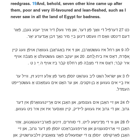
reedgrass.
19
And, behold, seven other kine came up after
them, poor and very ill-favoured and lean-fleshed, such as I
never saw in all the land of Egypt for badness.
כט 27 דערפֿיל די װאָך פֿון דער, און מיר װעלן דיר אױך יענע געבן, פֿאַר
דעם דינסט װאָס דו װעסט דינען בײַ מיר נאָך זיבן אַנדערע יאָר.
לה 9 און רחל איז געשטאָרבן, און זי איז באַגראָבן געװאָרן אױפֿן װעג קײן
ֶאפָֿרת, דאָס איז בית-ֶלֶחם. 20 און יעקב האָט געשטעלט אַ מצבֿה אױף
איר קבֿר; דאָס איז די מצבֿה פֿון רחלס קבֿר ביז אױף ה ַײ נ ט .
לז 3 און ישׂראל האָט ליב געהאַט יוֹספֿן מער פֿון אַלע זײַנע זין, װײַל ער
איז בַײ אים געװען אַ בן-זקונים. און ער האָט אים געמאַכט אַ געשטרַײפט
העמדל.
לז 24 און זײ האָבן אים גענומען, און האָבן אים אַרַײנגעװאָרפֿן אין דער
גרוב. און די גרוב איז געװען לײדיק, קײן װאַסער איז אין איר ניט געװען.
לז 28 און װי די ִמדָינישע לײַט, די סוחרים, זײַנען פֿאַרבײַגעגאַנגען, אַזױ
האָבן זײ אַרױסגעצױגן און אַרױפגעבראַכט יוֹספֿן פֿון דער גרוב, און זײ
האָבן פֿאַרקויפֿט
יוספֿן צו
די ישמעאלים פֿאַר צוואַנציק זילבערשטיק; און