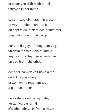
di brider viln dikh nokh a mol
farkoyfn in der fremd.
iz varfn zey dikh arayn in grub,
to veyn — ober nisht tsu fil!
du shpilst dokh nisht dos ershte mol,
mayn kind, dem purim-shpil.
nor ven du geyst farbay dem veg,
vu dayn mames keyver shteyt,
veyn oyf ir shteyn an emes|e trer
un zog tsu ir shtilerheyt:
der alter Yankev volt nokh a mol
gedint zayne zibn yor,
er zol nokh a rege farn toyt
a glet tun ire hor.
un vayter veystu shoyn aleyn,
vu ayn vu oys un vi —
s’pashen shoyn in Pare|s troym