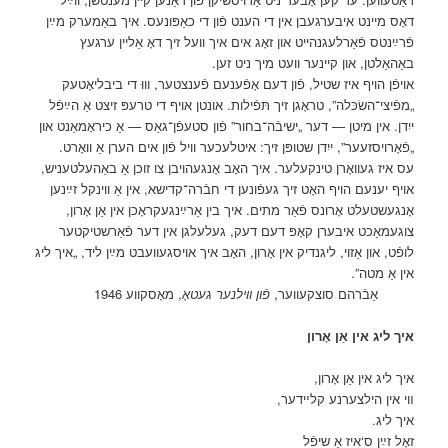
דאָס מיינט איבערגעבן אין די הענט פֿון די כאַפּונעס. איך באַמערק מײַן
פֿרײַנטס פֿאַרלעגנהייט און זאָג אים איך וועל זיך דאָ אַליין ערגעץ
באַהאַלטן, און קיינער וועט מיך ניט זען.
אויפֿן הויף איז שטיל, פֿון דעם אָפֿענעם פֿענצטער, וווּ די ביבליאָטעק
„מפֿיצי־השׂכּלה”, טראָגן זיך תּפֿילות. אונטן אויף די טרעפּ זיצט אַ הײַפֿל
ייִדן. אין מיטן — דער „ישיבֿה־בחור” פֿון סטעפֿן־גאַס — אַ כיראָמאַנט און
„פֿאָרויסזעער”, ייִדן שטופּן זיך: איטלעכער וויל פֿון אים הערן אַ וואָרט.
עס איז געוואָרן טינקעלער. איך האָב אָנגעהויבן צו זוכן אַ באַהעלטעניש,
אויף יענעם הויף האָט זיך געפֿונען די חבֿרה־קדישא, אין אַ ווינקל זײַנען
אָנגעשטעלט אָרונס פֿאַר מתים. איך בין אַרײַנגעקראָכן אין אַן אָרון,
צוגעמאַכט איבערן קאָפּ דעם דעק, געלעלגן אין דער פֿאַרשטיקטער
לופֿט, און אַזוי, ליגנדיק אין אָרון, האָב איך אויסגעוועבט מײַן ליד, „איך ליג
אין אַ מטה”.
אַבֿרהם סוצקעווער,
פֿון ווילנער געטאָ
, מאָסקווע 1946
איך ליג אין אַן אָרון
איך ליג אין אַן אָרון,
װי אין הילצערנע קלײדער,
איך ליג.
זאָל זײַן ס‘איז אַ שיפֿל