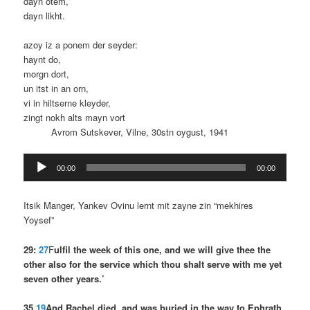
dayn otem,
dayn likht.
azoy iz a ponem der seyder:
haynt do,
morgn dort,
un itst in an orn,
vi in hiltserne kleyder,
zingt nokh alts mayn vort
Avrom Sutskever, Vilne, 30stn oygust, 1941
Audio
00:00
00:00
Player
Itsik Manger, Yankev Ovinu lernt mit zayne zin “mekhires
Yoysef”
29:
27
F
ulfil the week of this one, and we will give thee the
other also for the service which thou shalt serve with me yet
seven other years.’
35
19
And Rachel died, and was buried in the way to Ephrath