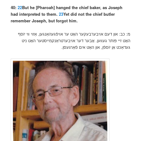
40:
22
But he [Pharoah] hanged the chief baker, as Joseph
had interpreted to them.
23
Yet did not the chief butler
remember Joseph, but forgot him.
מ: כב: און דעם אױבערבעקער האָט ער אױפֿגעהאַנגען, אַזױ װי יוֹסף
האָט זײ פּוֹתר געװען. אָבער דער אױבערטראַנקמײַסטער האָט ניט
געדאַכט אָן יוֹספֿן, און האָט אים פֿאַרגעסן.