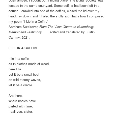
Dusk arrived. I sought out a hiding place. The Burial Society was
located in the same courtyard. Some coffins had been left in a
corner. I crawled into one of the coffins, closed the lid over my
head, lay down, and inhaled the stuffy air. That’s how I composed
my poem “I Lie in a Coffin.”
Abraham Sutzkever,
From The Vilna Ghetto to Nuremberg:
Memoir and Testimony,
edited and translated by Justin
Cammy, 2021.
I LIE IN A COFFIN
I lie in a coffin
as in clothes made of wood,
here I lie.
Let it be a small boat
on wild stormy waves,
let it be a cradle.
And here,
where bodies have
parted with time,
I call you, sister,