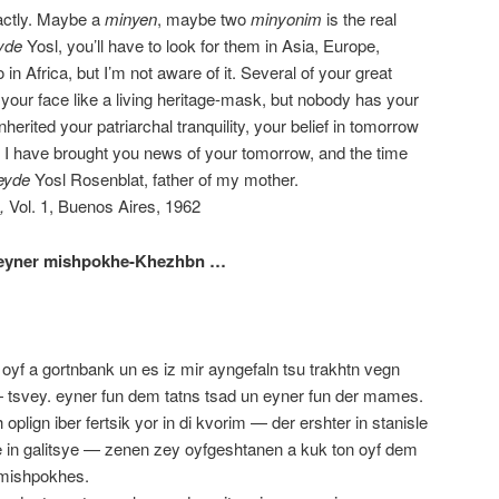
xactly. Maybe a
minyen
, maybe two
minyonim
is the real
yde
Yosl, you’ll have to look for them in Asia, Europe,
in Africa, but I’m not aware of it. Several of your great
 your face like a living heritage-mask, but nobody has your
erited your patriarchal tranquility, your belief in tomorrow
 I have brought you news of your tomorrow, and the time
eyde
Yosl Rosenblat, father of my mother.
,
Vol. 1, Buenos Aires, 1962
eyner mishpokhe-Khezhbn …
oyf a gortnbank un es iz mir ayngefaln tsu trakhtn vegn
tsvey. eyner fun dem tatns tsad un eyner fun der mames.
oplign iber fertsik yor in di kvorim — der ershter in stanisle
de in galitsye — zenen zey oyfgeshtanen a kuk ton oyf dem
 mishpokhes.