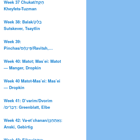
Week 37 Chukat/חֻקַּ֣ת
Kheyfets-Tuzman
Week 38: Balak/בָלָק
Sutskever, Tsaytlin
Week 39:
Pinchas/פִּֽינְחָ֨ס/Ravitsh,
Molodovski
Week 40: Matot; Mas’ei: Matot
— Manger, Dropkin
Week 40 Matot-Mas’ei: Mas’ei
— Dropkin
Week 41: D’varim/Dvorim
/דְּבָרִ֗ים: Greenblatt, Elbe
Week 42: Va-et’chanan/וָאֶתְחַנַּ֖ן:
Anski, Gebirtig
Week 43: Eikev/עֵ֣קֶב: