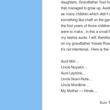
daughters. Grandfather Yosl ha
that managed to grow up. Aside
as many children which didn’t
something like chaff on the g
the first years of those childre
were to make , in this a small 
my twelve aunts. I will, therefo
on my grandfather Yosele Rosen
it’s not intentional.. Here is 
Aunt Mirl…
Uncle Noyekh…
Aunt Leytshe…
Uncle Nosn-Note…
Uncle Mordkhe…
My Mother — Hinde…
Sum To