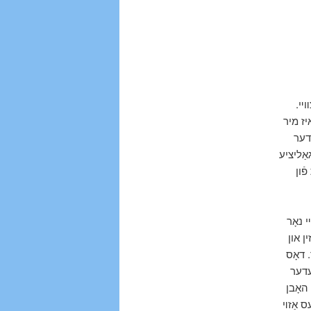
צװײ
יז מיר
 דער
ַליציע
— ן
 נאָר
ן און
 דאָס
עדער
 האָבן
ס אַזױ