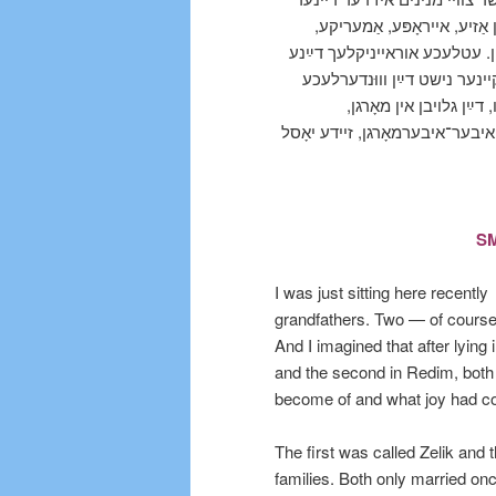
ן אַזיע, אייראָפּע, אַמעריקע
ֿון. עטלעכע אוראייניקלעך דײַנע
קיינער נישט דײַן וווּנדערלעכע
דײַן גלויבן אין מאָרגן
ן איבער־איבערמאָרגן, זיידע יאָסל
S
I was just sitting here recently
grandfathers. Two — of course
And I imagined that after lying 
and the second in Redim, both 
become of and what joy had co
The first was called Zelik and
families. Both only married onc