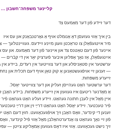
קליינער משפּחה־חשבון …
דער זײדע פֿון דער מאַמעס צד
בין איך אַזױ געזעסן דאָ אַנומלט אױף אַ גאָרטנבאַנק און עס איז
מיר אײַנגעפֿאַלן צו טראַכטן װעגן מײַנע זײדעס. געװײנטלעך — .
אײנער פֿון דעם טאַטנס צד און אײנער פֿון דער מאַמעס. און עס א
אײַנגעפֿאַלן, אַז נאָך אָפּליגן איבער פֿערציק יאָר אין די קבֿרים —
ערשטער אין סטאַניסלע און דער צװײטער אין רעדים, בײדע אין גא
זענען זײ אױפֿגעשטאַנען אַ קוק טאָן אױף דעם תכלית און נחת פֿו
זײערע משפּחות.
דער ערשטער האָט געהײסן זעליק און דער צװײטער יאָסל.
אַ מאָדנער ריטעם איז געװעזן אין זײערע משפּחות. בײדע האָבן זײ
אײן מאָל אין לעבן חתונה געהאַט. זײדע זעליג האָט געהאַט פֿיר זי
פֿיר טעכטער. זײדע יאָסל האָט געהאַט דרײַ זין און דרײַ טעכטער.
זענען די קינדער, װאָס האָבן זיך אױפֿגעכאָװעט. חוץ דעם האָט י
פֿון זײ נאָך געהאַט צו אָנדערטהאַלבן מאָל אַזױ פֿיל קינדער, װאָס
זיך נישט געכאָװעט. אַזױ איז דאָס געװעזן אַמאָליקע צײַטן — עפּע