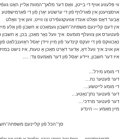
װי פּלעװע אױף די בײטן, װאָס דער מלאך־המוות אַלײן האָט געפֿ
אויסצוּיעטן אין פֿאַרלױף פֿון די ערשטע יאָרן פֿון די פֿאַרמישפ…
אָבער דאָס װאָלט אונדז אַװעקגעפֿירט צו װײַט, װען איך װאָלט
אין דעם קלײנעם משפּחה־חשבון געמאַכט אַ חשבון פֿון אַלע מײ
פֿעטערס און צװעלף מומעס. איך װעל נאָר מאַכן, בכן, אַ חשבון פ
נאָכװוּקס פֿון די זעקס קינדער פֿון מײַן זײדן יאָסל ראָזענבלאַט פֿ.
און אױב איך װעל דאָ, אָדער דאָרט מאַכן אַ טעות, איז נישט במזיד
איז דער חשבון, זײדע יאָסל פֿון דער מאַמעס צד: ….
די מומע מירל…
דער פֿעטער נח…
די מומע לייטשע…
דער פֿעטער נתן־נאָטע…
דער פֿעטער מרדכי…
מײַן מאַמע — הינדע
סך־הכּל פֿון קליינעם משפּחה־חשב
סטאַטיסטיש — ווייס איך נישט גענוי. אפֿשר אַ מנין און אפֿשר 