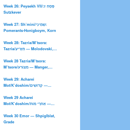
Week 26: Peysekh VII/‫פֶּסַח ז:
Sutzkever
Week 27: Sh’mini/שְמִינִי:
Pomerants-Honigboym, Korn
Week 28: Tazria/M’tsora:
Tazria/תַזְרִיעַ — Molodovski,
Bergner, Ulinover
Week 28 Tazria/M’tsora:
M’tsore/מצוֹרע — Manger,
Molodovski
Week 29: Acharei
Mot/K’doshim/קְדוֹשִים —
Molodovski, Manger
Week 29 Acharei
Mot/K’doshim/אַחרֵי מוֹת —
Kheyfets Tuzman, Glatshteyn
Week 30 Emor — Shpiglblat,
Grade