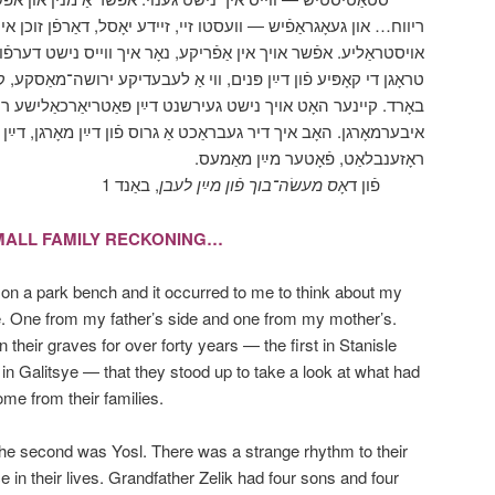
ריווח… און געאָגראַפֿיש — וועסטו זיי, זיידע יאָסל, דאַרפֿן זוכן אי,
אויסטראַליע. אפֿשר אויך אין אַפֿריקע, נאָר איך ווייס נישט דערפ
טראָגן די קאָפּיע פֿון דײַן פּנים, ווי אַ לעבעדיקע ירושה־מאַסקע, 
באָרד. קיינער האָט אויך נישט געירשנט דײַן פּאַטריאַרכאַלישע רו, ,
איבערמאָרגן. האָב איך דיר געבראַכט אַ גרוס פֿון דײַן מאָרגן, דײַ
ראָזענבלאַט, פֿאָטער מײַן מאַמעס.
פֿון ד
אָס מעשׂה־בוך פֿון מײַן לעבן
, באַנד 1
MALL FAMILY RECKONING…
on a park bench and it occurred to me to think about my
. One from my father’s side and one from my mother’s.
in their graves for over forty years — the first in Stanisle
in Galitsye — that they stood up to take a look at what had
me from their families.
 the second was Yosl. There was a strange rhythm to their
e in their lives. Grandfather Zelik had four sons and four