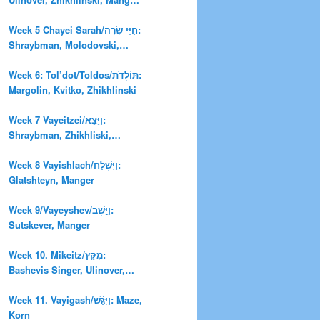
Glatshteyn, Rosenfarb
Week 5 Chayei Sarah/חַיֵּי שָׂרָה:
Shraybman, Molodovski,
Ulinover
Week 6: Tol’dot/Toldos/תּוֹלְדֹת:
Margolin, Kvitko, Zhikhlinski
Week 7 Vayeitzei/וַיֵּצֵא:
Shraybman, Zhikhliski,
Rozenfarb
Week 8 Vayishlach/וַיִּשְׁלַח:
Glatshteyn, Manger
Week 9/Vayeyshev/וַיֵּ֣שֶׁב:
Sutskever, Manger
Week 10. Mikeitz/מִקֵּץ:
Bashevis Singer, Ulinover,
Korn
Week 11. Vayigash/וַיִּגַּ֨שׁ: Maze,
Korn