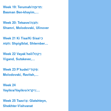
טִים: Sholem Aleykhem,
Grade, Veprinski, Glatshteyn
Week 19: Terumah/תְּרוּמָ֑ה:
Basman Ben-khayim,
Hofshteyn, Tsuker
Week 20: Tetsave/תְּצַוֶּה:
Shamri, Molodovski, Ulinover
Week 21 Ki Tisa/Ki Sisa\כִּי
תִשָׂא: Shpiglblat, Shternberg,
Sutskever, Molodovski,
Folksong: Kotsk
Week 22 Vayak’heil/וַיַּקְהֵל
Vigand, Sutskever,
Ash/Shtuker-Payuk
Week 23 P’kudei/פְּקוּדֵי:
Molodovski, Ravitsh,
Bashevis, Glatshteyn
Week 24
Vayikra/Vayikro/וַיִּקְרָא:
Ravitsh, Glatshteyn
Week 25 Tsav/צַו: Glatshteyn,
Shekhter-Vishvanat