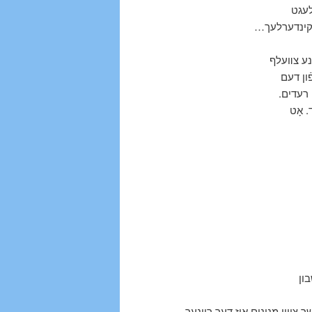
לעגט
ּטע קינדערלעך
ַנע צװעלף
ֿון דעם
ון רעדים
. אָט
ון
צוויי מנינים איז דער ריינער