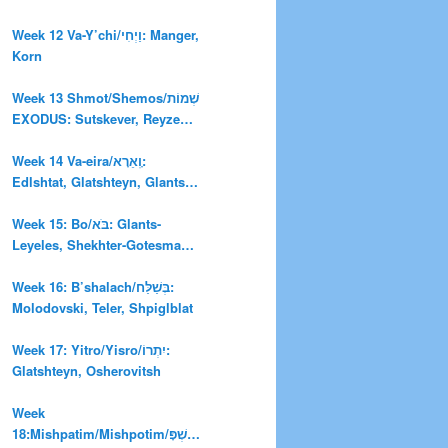
Week 12 Va-Y’chi/וַיְחִי: Manger,
Korn
Week 13 Shmot/Shemos/שְׁמוֹת
EXODUS: Sutskever, Reyzen,
Ravitsh, Kheyfets-Tuzman-
Tuzman
Week 14 Va-eira/וָֽאֵרָא:
Edlshtat, Glatshteyn, Glants-
Leyeles
Week 15: Bo/בֹּא: Glants-
Leyeles, Shekhter-Gotesman,
Sutskever
Week 16: B’shalach/בְּשַׁלַּח:
Molodovski, Teler, Shpiglblat
Week 17: Yitro/Yisro/יִתְרוֹ:
Glatshteyn, Osherovitsh
Week
18:Mishpatim/Mishpotim/מִּשְׁפָּ