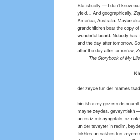
Statistically — I don’t know e
yield… And geographically,
Ze
America, Australia. Maybe also 
grandchildren bear the copy of
wonderful beard. Nobody has inh
and the day after tomorrow. So
after the day after tomorrow,
Z
The Storybook of My Life
Kl
der zeyde fun der mames tsad
bin ikh azoy gezesn do anumlt 
mayne zeydes. geveyntlekh — 
un es iz mir ayngefaln, az nokh 
un der tsveyter in redim, bey
takhles un nakhes fun zeyere