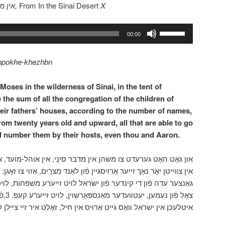
אין מידבר סיני 10,
From In the Sinai Desert
X
Use
00:00
Up/Down
Arrow
hpokhe-khezhbn
keys
to
es in the wilderness of Sinai, in the tent of
increase
e the sum of all the congregation of the children of
or
 their fathers’ houses, according to the number of names,
decrease
rom twenty years old and upward, all that are able to go
volume.
all number them by their hosts, even thou and Aaron.
און גאָט האָט גערעדט צו משהן אין מדבר סינַי, אין אוֹהל-מוֹעד, ,
גאַנצער עדה פֿון די קינדער פֿון ישׂראל לױט זײערע משפּחות, לױ
צאָל,
איטלעכן אין ישׂראל װאָס גײט אַרױס אין חיל, זאָלט איר זײ צײלן.