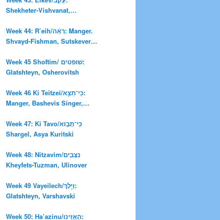
Shekheter-Vishvanat,
Kheyfets-Tuzman
Week 44: R’eih/רְאֵ֗ה: Manger.
Shvayd-Fishman, Sutskever,
Tsaytlin, Dropkin
Week 45 Shoftim/ שופטים:
Glatshteyn, Osherovitsh
Week 46 Ki Teitzei/כִּֽי־תֵצֵ֥א:
Manger, Bashevis Singer,
Molodovski
Week 47: Ki Tavo/כִּֽי־תָב֣וֹא
Shargel, Asya Kuritski
Week 48: Nitzavim/נִצָּבִ֤ים
Kheyfets-Tuzman, Ulinover
Week 49 Vayeilech/וַיֵּ֖לֶךְ:
Glatshteyn, Varshavski
Week 50: Ha’azinu/הַאֲזִ֥ינוּ: