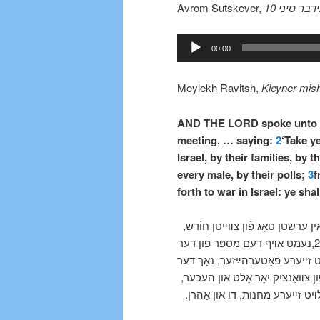
Avrom Sutskever,
Audio
00:00
Player
Meylekh Ravitsh,
Kleyner mis
AND THE LORD spoke unto Mos
meeting, … saying:
2
‘Take y
Israel, by their families, by
every male, by their polls;
3
f
forth to war in Israel: ye sh
אין ערשטן טאָג פֿון צװײטן חוֹדש
אין צװײטן יאָר נאָך זײער אַרױסגײן פֿון לאַנד מִצרַיִם, אַזױ צו זאָגן: 2,נעמט אױף דעם מספּר פֿון דער
ט זײערע פֿאָטערהײַזער, נאָך דער
 פֿון נעמען, יעטװעדער מאַנספּאַרשױן, לױט זײערע קעפּ. 3,פֿון צװאַנציק יאָר אַלט און העכער
 לױט זײערע מחנות, דו און אַהרן